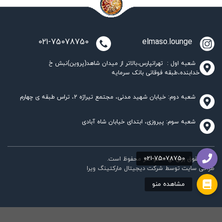
021-75078750
elmaso.lounge
شعبه اول : تهرانپارس،بالاتر از میدان شاهد(پروین)نبش خ
خدابنده،طبقه فوقانی بانک سرمایه
شعبه دوم: خیابان شهید مدنی، مجتمع تیراژه 2، تراس طبقه ی چهارم
شعبه سوم: پیروزی، ابتدای خیابان شاه آبادی
تمام حقوق برای ال ماسو لانژ محفوظ است.
طراحی سایت
توسط
شرکت دیجیتال مارکتینگ ویرا