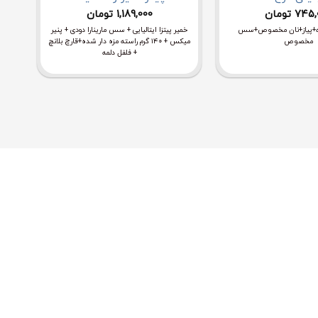
745,
تومان
1,189,000
تومان
مه+پیاز+نان مخصوص+سس
خمیر پیتزا ایتالیایی + سس مارینارا دودی + پنیر
خمی
مخصوص
میکس + ۱۴۰ گرم راسته مزه دار شده+قارچ بلانچ
+ فلفل دلمه