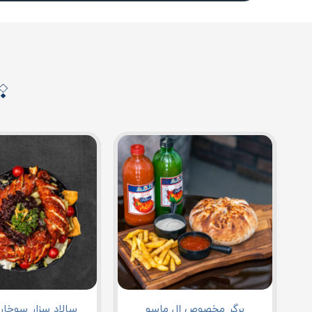
برگر مخصوص ال ماسو
سالاد سزار سوخاری 4 