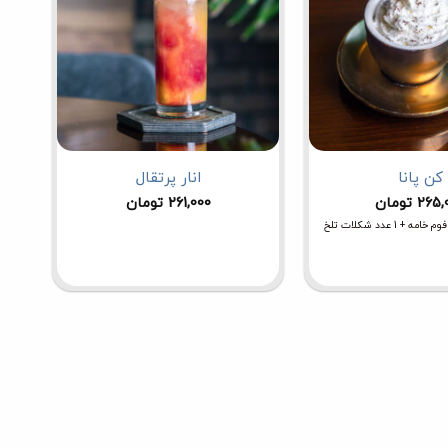
کن پانا
انار پرتقال
265,
تومان
261,000
تومان
+ 1 عدد شکلات تلخ
کره 
توای