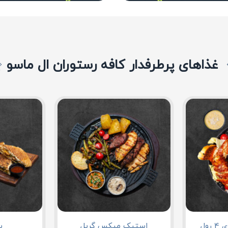
غذاهای پرطرفدار کافه رستوران ال ماسو
رول
استیک میکس گریل
پ