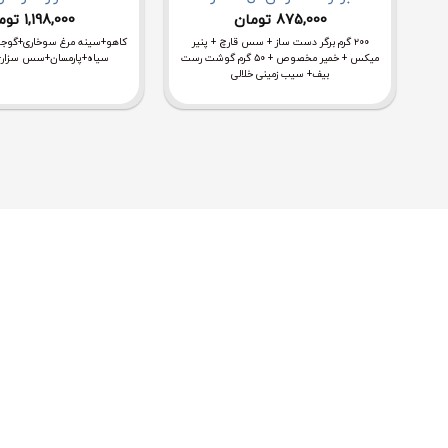
875,000
تومان
1,198,000
توم
۲۰۰ گرم برگر دست ساز + سس قارچ + پنیر
کاهو+سینه مرغ سوخاری+گوجه
میکس + خمیر مخصوص + ۵۰ گرم گوشت رست
سیاه+پارمسان+سس سزار+ 
بیف+ سیب زمینی خلالی