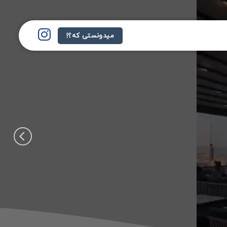
میدونستی که؟!