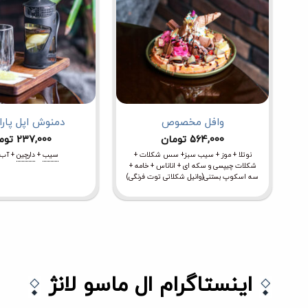
وافل مخصوص
دمنوش اپل پار
564,000
تومان
237,000
توم
نوتلا + موز + سیب سبز+ سس شکلات +
سیب
+
دارچین
+ آب
شکلات چیپسی و سکه ای + اناناس + خامه +
سه اسکوپ بستنی(وانیل شکلاتی توت فرنگی)
اینستاگرام ال ماسو لانژ