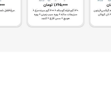
ان
1,765,000
تومان
000
 گیلاسی+زیتون
۱۳۰ گرم فیله گوساله + ۳۰۰ گرم سینه مرغ +
مرغ+فلفل دل
نان کروتان
سبزیجات ساته + پوره سیب زمینی + پوره
هویچ + سس قارچ + کنجد