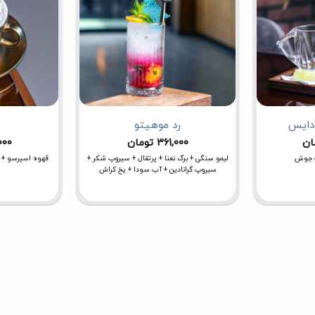
ادایس
رد موهیتو
ان
361,000
تومان
000
 جوش
لیمو سنگی + برگ نعنا + پرتقال + سیروپ شکر +
قهوه اسپرسو + فوم خامه 
سیروپ گرانادین + آب سودا + یخ کراش