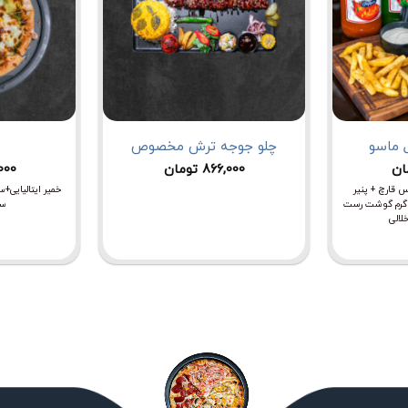
 ماسو
چلو جوجه ترش مخصوص
ان
866,000
تومان
000
س قارچ + پنیر
خمیر ایتالیای
یکس + خمیر مخصوص + ۵۰ گرم گوشت رست
سی
لالی