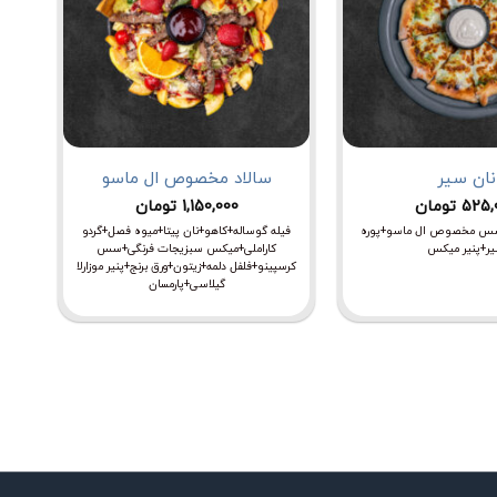
نان سیر
سالاد مخصوص ال ماسو
525,
تومان
1,150,000
تومان
ی+سس مخصوص ال ماسو+پوره
فیله گوساله+کاهو+نان پیتا+میوه فصل+گردو
ر+پنیر میکس
کاراملی+میکس سبزیجات فرنگی+سس
کرسپینو+فلفل دلمه+زیتون+ورق برنج+پنیر موزارلا
گیلاسی+پارمسان