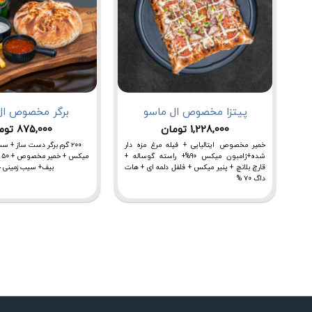
پیتزا مخصوص ال ماسو
برگر مخصوص ال
1,228,000
تومان
875,000
توم
خمیر مخصوص ایتالیایی + فیله مرغ مزه دار
۲۰۰ گرم برگر دست ساز + س
شده+ژامبون میکس ۹۰%+ راسته گوساله +
م
قارچ بلانچ + پنیر میکس + فلفل دلمه ای + هات
بیف+ سیب زمینی خ
داگ ۷۰ %