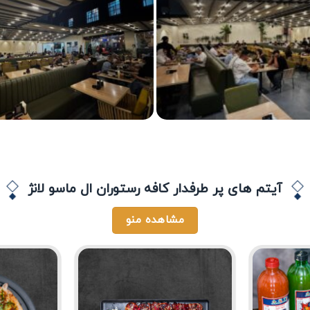
آیتم های پر طرفدار کافه رستوران ال ماسو لانژ
مشاهده منو