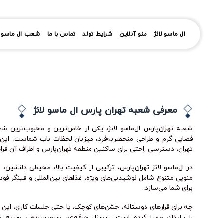
رش
ز
حتوا
ال ماسو لانژ
منو آنلاین
شرایط تولد
تماس با ما
شعب ال ماسو ل
معرفی شعبه تهران پارس ال ماسو لانژ
شعبه تهران‌پارس ال‌ماسو لانژ، یکی از خاص‌ترین و محبوب‌ترین 
فضایی گرم و طراحی منحصربه‌فرد، میزبان لحظات ناب شماست. ای
تهران، دسترسی راحتی برای ساکنین منطقه تهران‌پارس و اطراف آن فرا
در ال‌ماسو لانژ تهران‌پارس، ترکیبی از کیفیت بالا، محیطی دلنشی
منویی متنوع شامل نوشیدنی‌های ویژه، غذاهای بین‌المللی و فینگر فود
برای شما می‌سازد.
چه برای قرارهای دوستانه، جشن‌های کوچک، یا حتی جلسات کاری، ا
را برایتان مهیا کرده است. پرسنل حرفه‌ای، سرویس‌دهی سریع و