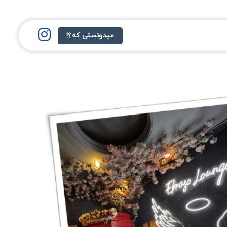
میدونستی که؟!