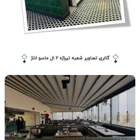
گالری تصاویر شعبه تیراژه 2 ال ماسو لانژ