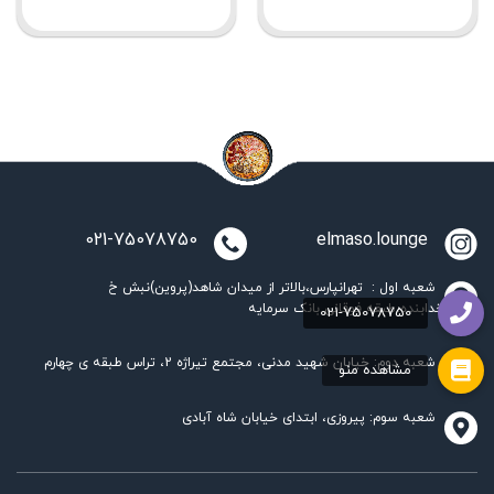
021-75078750
elmaso.lounge
شعبه اول : تهرانپارس،بالاتر از میدان شاهد(پروین)نبش خ
خدابنده،طبقه فوقانی بانک سرمایه
شعبه دوم: خیابان شهید مدنی، مجتمع تیراژه 2، تراس طبقه ی چهارم
شعبه سوم: پیروزی، ابتدای خیابان شاه آبادی