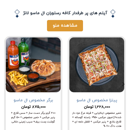
آیتم های پر طرفدار کافه رستوران ال ماسو لانژ
مشاهده منو
پیتزا مخصوص ال ماسو
برگر مخصوص ال ماسو
1,228,000
تومان
875,000
تومان
خمیر مخصوص ایتالیایی + فیله مرغ مزه دار
۲۰۰ گرم برگر دست ساز + سس قارچ +
شده+ژامبون میکس ۹۰%+ راسته گوساله +
پنیر میکس + خمیر مخصوص + ۵۰ گرم
قارچ بلانچ + پنیر میکس + فلفل دلمه ای +
گوشت رست بیف+ سیب زمینی خلالی
هات داگ ۷۰ %