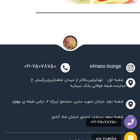
021-75078750
elmaso.lounge
شعبه اول : تهرانپارس،بالاتر از میدان شاهد(پروین)نبش خ
خدابنده،طبقه فوقانی بانک سرمایه
شعبه دوم: خیابان شهید مدنی، مجتمع تیراژه 2، تراس طبقه ی چهارم
شعبه سوم: پیروزی، ابتدای خیابان شاه آبادی