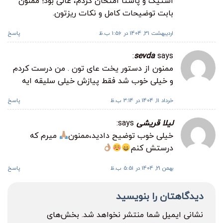
استیک و پاستا امتحان کردم، عالی بود! ممنون
بابت توضیحات کامل و نکات ریزتون.
اردیبهشت 31, 1404 در 1:56 ب.ظ
پاسخ
sevda
says:
ممنون از دستور یخت عای تون . من درست کردم
و خیلی خوب شد فقط پیازش خیلی سلیقه ایه
خرداد 11, 1404 در 3:14 ب.ظ
پاسخ
لیلا قریشی
says:
خیلی خوب توضیح دادید،ممنون
میرم که
درستش کنم
بهمن 21, 1404 در 5:51 ب.ظ
پاسخ
دیدگاهتان را بنویسید
نشانی ایمیل شما منتشر نخواهد شد.
بخش‌های