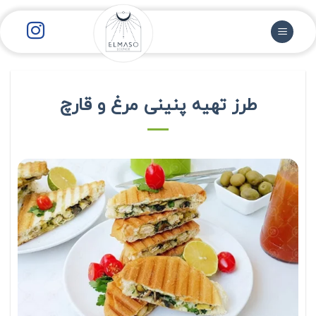
رش
ز
حتوا
طرز تهیه پنینی مرغ و قارچ