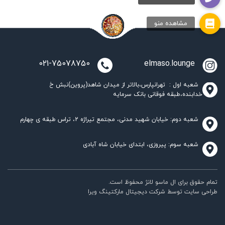
021-75078750
elmaso.lounge
شعبه اول : تهرانپارس،بالاتر از میدان شاهد(پروین)نبش خ
خدابنده،طبقه فوقانی بانک سرمایه
شعبه دوم: خیابان شهید مدنی، مجتمع تیراژه 2، تراس طبقه ی چهارم
شعبه سوم: پیروزی، ابتدای خیابان شاه آبادی
تمام حقوق برای ال ماسو لانژ محفوظ است.
طراحی سایت
توسط
شرکت دیجیتال مارکتینگ ویرا