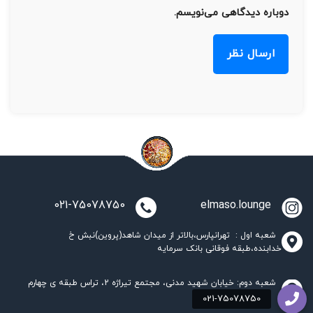
دوباره دیدگاهی می‌نویسم.
021-75078750
elmaso.lounge
شعبه اول : تهرانپارس،بالاتر از میدان شاهد(پروین)نبش خ
خدابنده،طبقه فوقانی بانک سرمایه
شعبه دوم: خیابان شهید مدنی، مجتمع تیراژه 2، تراس طبقه ی چهارم