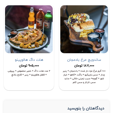
ساندویچ مرغ بادمجان
هات داگ هالوپینو
187,000
تومان
905,000
تومان
۱۰۰ گرم مرغ مزه دار شده + بادمجان + پنیر
2 عدد هات داگ + خمیر مخصوص + پپرونی
چدار + سس باربیکیو + باگت +کاهو + خیار
+ فلفل هالوپینو + پنیر + قارچ بلانچ
شور + گوچه+ سیب زمینی خلالی + ساید
سس تارتار و سس کلم
دیدگاهتان را بنویسید