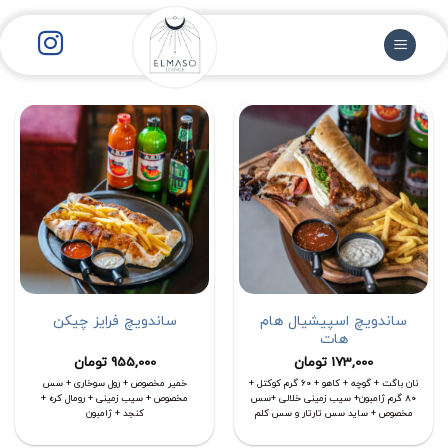
رش
ز
حتوا
ساندویچ اسپیشیال هام
ساندویچ فرایز چیکن
هات
173,000
تومان
955,000
تومان
نان باگت + گوچه + کاهو + ۶۰ گرم کوکتل +
خمیر مخصوص + رول سوخاری + سس
۸۰ گرم ژامبون+ سیب زمینی خلالی +سس
مخصوص + سیب زمینی + رومال کره +
مخصوص + ساید سس تارتار و سس کلم
کنجد + ژامبون