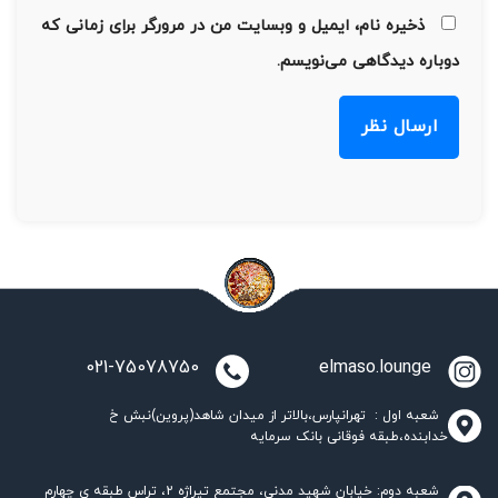
ذخیره نام، ایمیل و وبسایت من در مرورگر برای زمانی که
دوباره دیدگاهی می‌نویسم.
021-75078750
elmaso.lounge
شعبه اول : تهرانپارس،بالاتر از میدان شاهد(پروین)نبش خ
خدابنده،طبقه فوقانی بانک سرمایه
شعبه دوم: خیابان شهید مدنی، مجتمع تیراژه 2، تراس طبقه ی چهارم