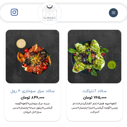
رش
ز
حتوا
سالاد آنتراکت
سالاد سزار سوخاری 2 رول
765,000
تومان
846,000
تومان
کاهو+میوه فصل+تخم آفتابگردان+بادام
سینه مرغ سوخاری+کاهو+گوجه
زمینی+گوجه گیلاسی+خیار+پارمسان+سس
گیلاسی+زیتون سیاه+پارمسان+سس
آنتراکت
سزار+نان کروتان