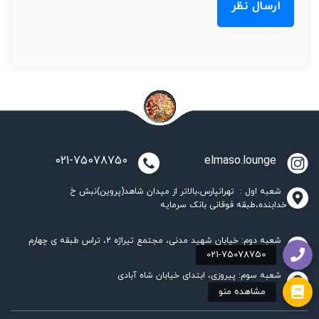
021-75078750
elmaso.lounge
شعبه اول : تهرانپارس،بالاتر از میدان شاهد(پروین)نبش خ
خدابنده،طبقه فوقانی بانک سرمایه
شعبه دوم: خیابان شهید مدنی، مجتمع تیراژه 2، تراس طبقه ی چهارم
شعبه سوم: پیروزی، ابتدای خیابان شاه آبادی