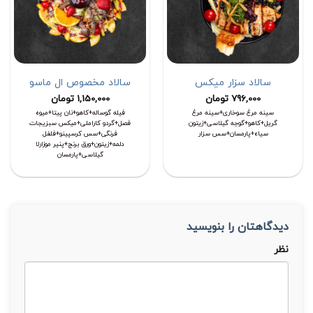
سالاد سزار میکس
سالاد مخصوص ال ماسو
796,000
تومان
1,150,000
تومان
سینه مرغ سوخاری+سینه مرغ
فیله گوساله+کاهو+نان پیتا+میوه
گریل+کاهو+گوجه گیلاسی+زیتون
فصل+گردو کاراملی+میکس سبزیجات
سیاه+پارمسان+سس سزار
فرنگی+سس کرسپینو+فلفل
دلمه+زیتون+ورق برنج+پنیر موزارلا
گیلاسی+پارمسان
دیدگاهتان را بنویسید
نظر