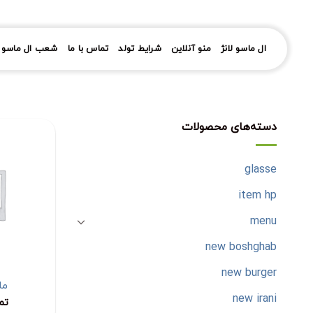
رش
ز
حتوا
ال ماسو لانژ
منو آنلاین
شرایط تولد
تماس با ما
شعب ال ماسو ل
دسته‌های محصولات
glasse
item hp
menu
new boshghab
new burger
ما
new irani
تم