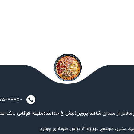
021-75078750
بالاتر از میدان شاهد(پروین)نبش خ خدابنده،طبقه فوقانی بانک سر
تمع تیراژه 2، تراس طبقه ی چهارم