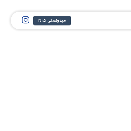
میدونستی که؟!