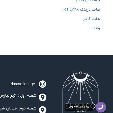
نوشیدنی فصل
هات درینک Hot Drink
هات کافی
ولنتاین
elmaso.lounge
شعبه اول : تهرانپارس،
شعبه دوم: خیابان شهید مدنی، مج