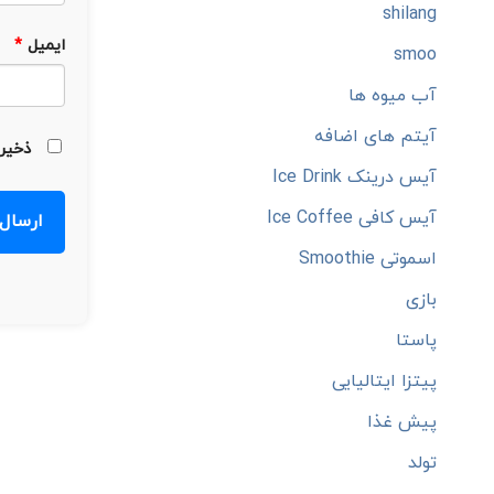
shilang
ایمیل
*
smoo
آب میوه ها
آیتم های اضافه
ذخیره
آیس درینک Ice Drink
آیس کافی Ice Coffee
اسموتی Smoothie
بازی
پاستا
پیتزا ایتالیایی
پیش غذا
تولد