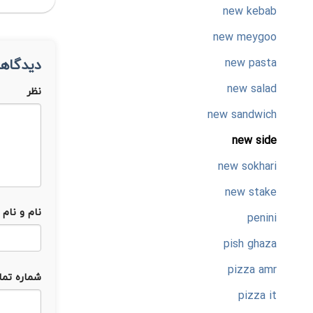
new kebab
new meygoo
new pasta
دیدگاهت
new salad
نظر
new sandwich
new side
new sokhari
new stake
نام و نام 
penini
pish ghaza
pizza amr
شماره تم
pizza it