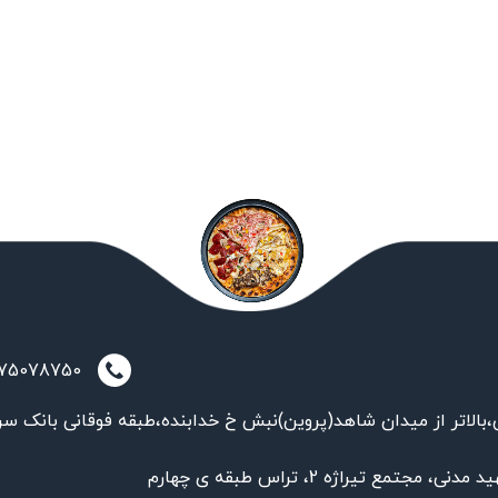
021-75078750
بالاتر از میدان شاهد(پروین)نبش خ خدابنده،طبقه فوقانی بانک سر
تمع تیراژه 2، تراس طبقه ی چهارم