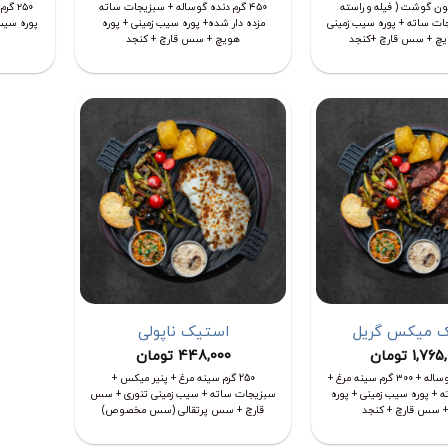
تیبون گوشت ( فیله و راسته
۴۵۰ گرم دنده گوساله + سبزیجات ساته
۲۵۰ گ
ات ساته + پوره سیب زمینی
مزده دار شده+ پوره سیب زمینی + پوره
پوره سیب
ویچ + سس قارچ +کنجد
هویچ + سس قارچ + کنجد
 میکس گریل
استیک ناپولی
1,765
تومان
448,000
تومان
۱۳۰ گرم فیله گوساله + ۳۰۰ گرم سینه مرغ +
250 گرم سینه مرغ + پنیر میکس +
 + پوره سیب زمینی + پوره
سبزیجات ساته + سیب زمینی تنوری + سس
 سس قارچ + کنجد
قارچ + سس پرتقالی (سس مخصوص)