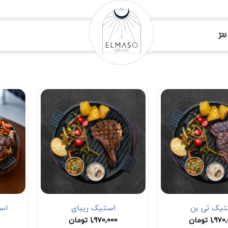
انژ
تیک تی بن
استیک ریبای
اس
1,970
تومان
1,970,000
تومان