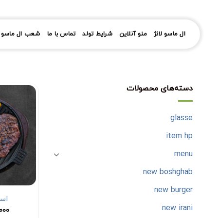
رش
ز
حتوا
ال ماسو لانژ
منو آنلاین
شرایط تولد
تماس با ما
شعب ال ماسو ل
دسته‌های محصولات
glasse
item hp
menu
new boshghab
new burger
اس
new irani
,000