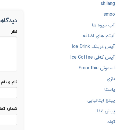
shilang
smoo
دیدگاهت
آب میوه ها
نظر
آیتم های اضافه
آیس درینک Ice Drink
آیس کافی Ice Coffee
اسموتی Smoothie
بازی
نام و نام 
پاستا
پیتزا ایتالیایی
شماره تم
پیش غذا
تولد