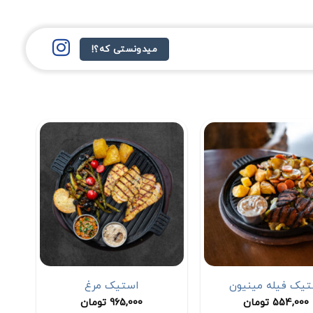
میدونستی که؟!
تیک فیله مینیون
استیک مرغ
554,000
تومان
965,000
تومان