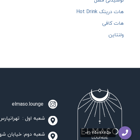
نوشیدنی فصل
هات درینک Hot Drink
هات کافی
ولنتاین
elmaso.lounge
شعبه اول : تهرانپارس،
شعبه دوم: خیابان شهید مدنی، مج