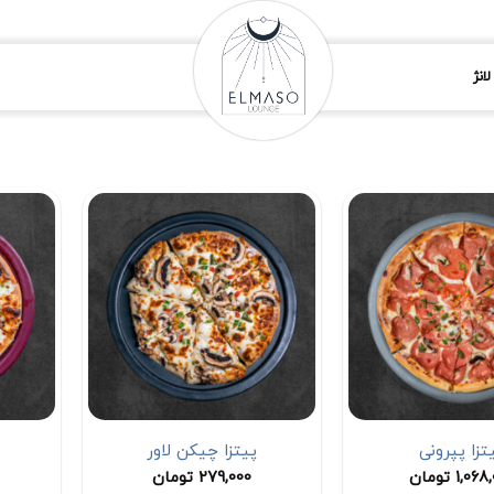
انژ
تزا پپرونی
پیتزا چیکن لاور
1,068
تومان
279,000
تومان