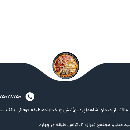
021-75078750
بالاتر از میدان شاهد(پروین)نبش خ خدابنده،طبقه فوقانی بانک سر
تمع تیراژه 2، تراس طبقه ی چهارم