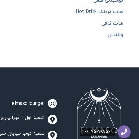
نوشیدنی فصل
هات درینک Hot Drink
هات کافی
ولنتاین
elmaso.lounge
شعبه اول : تهرانپارس،
شعبه دوم: خیابان شهید مدنی، مج