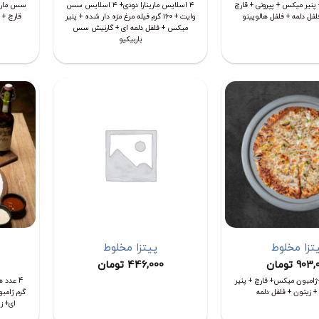
پنیر میکس + پپرونی + قارچ
۴ اسلایس مارینارا دودی+ ۴ اسلایس سس
فل دلمه + فلفل هالوپینو
وایت + ۱۶۰ گرم فیله مرغ مزه دار شده + پنیر
قارچ + 
میکس + فلفل دلمه ای + گارنیش سس
باربیکیو
تزا مخلوط
پیتزا مخلوط
903,
تومان
446,000
تومان
ژامبون میکس+ قارچ + پنیر
 زیتون + فلفل دلمه
گرم ژامب
ای+ ز