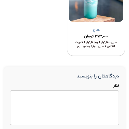
هاچ
273,000
تومان
سیروب نارگیل + پوره نارگیل + کمپوت
آناناس + سیروب بلوکارسائو + یخ
دیدگاهتان را بنویسید
نظر