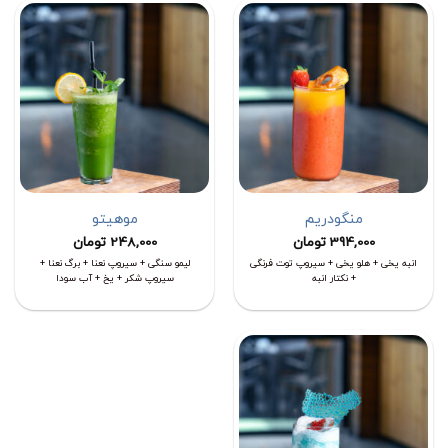
منگودریم
موهیتو
394,000
تومان
248,000
تومان
انبه یخی + هلو یخی + سیروپ توت فرنگی
لیمو سنگی + سیروپ نعنا + برگ نعنا +
+ نکتار انبه
سیروپ شکر + یخ + آب سودا