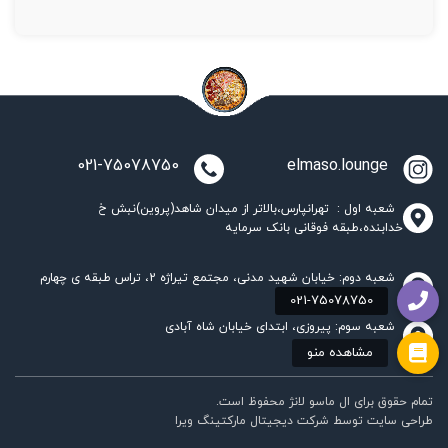
021-75078750
elmaso.lounge
شعبه اول : تهرانپارس،بالاتر از میدان شاهد(پروین)نبش خ
خدابنده،طبقه فوقانی بانک سرمایه
شعبه دوم: خیابان شهید مدنی، مجتمع تیراژه 2، تراس طبقه ی چهارم
شعبه سوم: پیروزی، ابتدای خیابان شاه آبادی
تمام حقوق برای ال ماسو لانژ محفوظ است.
طراحی سایت
توسط
شرکت دیجیتال مارکتینگ ویرا