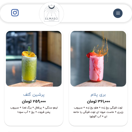
رش
ز
حتوا
بری پلام
پرشین گلف
361,000
تومان
259,000
تومان
توت فرنگی یخ زده + هلو یخ زده + سیروب
لیمو سنگی + پرتغال + برگ نعنا + سیروب
رزبری + ماست میوه ای توت فرنگی یا خامه
پشن فروت + یخ + آب سودا
ای + آب آلوئورا