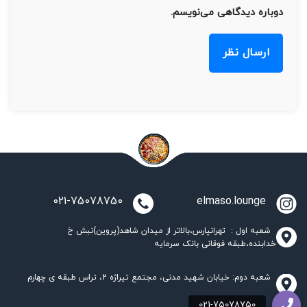
دوباره دیدگاهی می‌نویسم.
021-75078750
elmaso.lounge
شعبه اول : تهرانپارس،بالاتر از میدان شاهد(پروین)نبش خ
خدابنده،طبقه فوقانی بانک سرمایه
شعبه دوم: خیابان شهید مدنی، مجتمع تیراژه 2، تراس طبقه ی چهارم