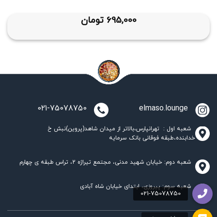
695,000
تومان
021-75078750
elmaso.lounge
شعبه اول : تهرانپارس،بالاتر از میدان شاهد(پروین)نبش خ
خدابنده،طبقه فوقانی بانک سرمایه
شعبه دوم: خیابان شهید مدنی، مجتمع تیراژه 2، تراس طبقه ی چهارم
شعبه سوم: پیروزی، ابتدای خیابان شاه آبادی