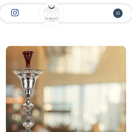
رش
ز
حتوا