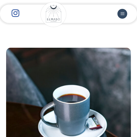
رش
ز
حتوا