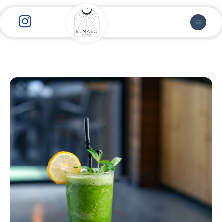
رش
ز
حتوا