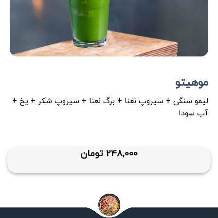
موهیتو
لیمو سنگی + سیروپ نعنا + برگ نعنا + سیروپ شکر + یخ +
آب سودا
248,000
تومان