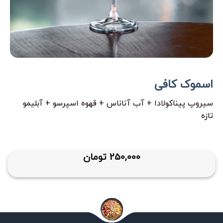
اسموک کافی
سیروپ پیناکولادا + آب آناناس + قهوه اسپرسو + آبلیمو
تازه
250,000
تومان