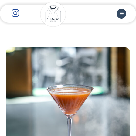
رش
ز
حتوا