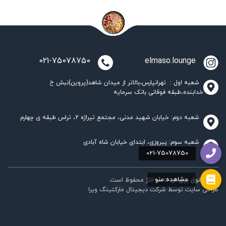
021-75078750
elmaso.lounge
شعبه اول : تهرانپارس،بالاتر از میدان شاهد(پروین)نبش خ
خدابنده،طبقه فوقانی بانک سرمایه
شعبه دوم: خیابان شهید مدنی، مجتمع تیراژه 2، تراس طبقه ی چهارم
شعبه سوم: پیروزی، ابتدای خیابان شاه آبادی
تمام حقوق برای ال ماسو لانژ محفوظ است.
طراحی سایت
توسط
شرکت دیجیتال مارکتینگ ویرا