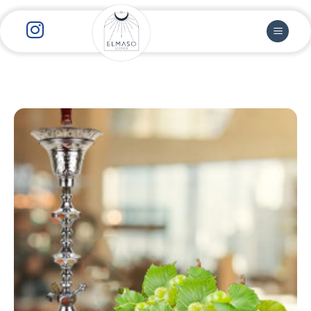
رش
ز
حتوا