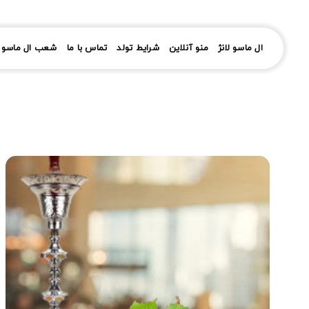
رش
ز
حتوا
ال ماسو لانژ
منو آنلاین
شرایط تولد
تماس با ما
شعب ال ماسو ل