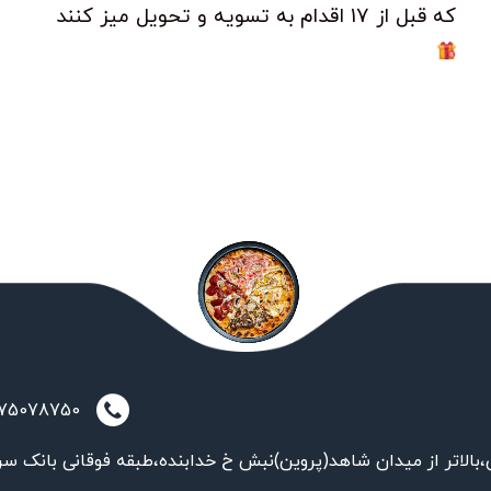
که قبل از 17 اقدام به تسویه و تحویل میز کنند
021-75078750
بالاتر از میدان شاهد(پروین)نبش خ خدابنده،طبقه فوقانی بانک سر