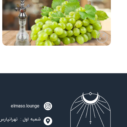
elmaso.lounge
شعبه اول : تهرانپارس،