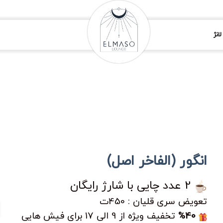
انژ
انگور (الفاخر اصل)
2 عدد چایی با شارژ رایگان
تعویض سری قلیان : 450ت
%40
تخفیف ویژه از 9 الی 17 برای فیش هایی