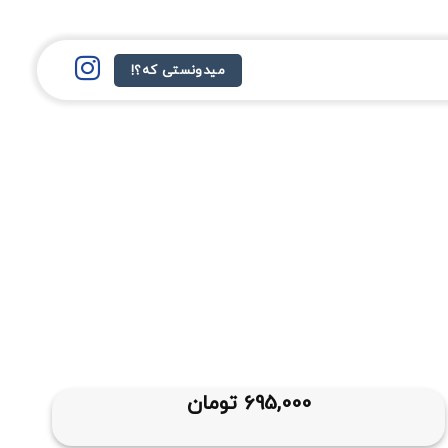
میدونستی که؟!
695,000
تومان