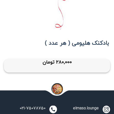
بادکنک هلیومی ( هر عدد )
280,000
تومان
021-75078750
elmaso.lounge