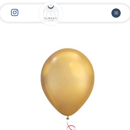
رش
ز
حتوا