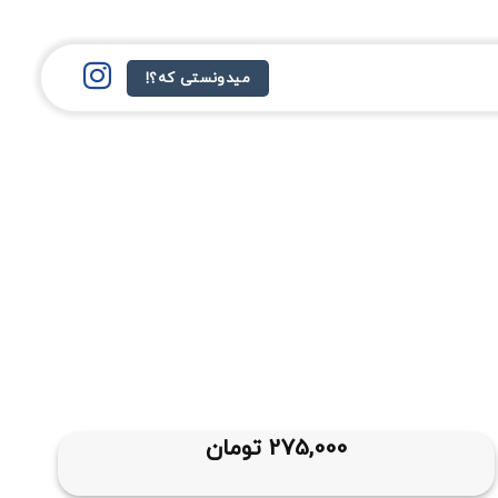
میدونستی که؟!
275,000
تومان