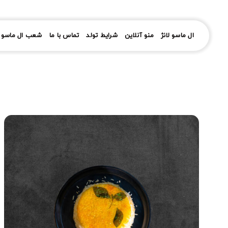
رش
ز
حتوا
ال ماسو لانژ
منو آنلاین
شرایط تولد
تماس با ما
شعب ال ماسو ل