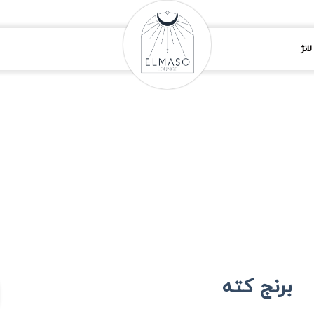
انژ
برنج کته