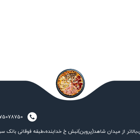
021-75078750
بالاتر از میدان شاهد(پروین)نبش خ خدابنده،طبقه فوقانی بانک سر