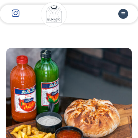
رش
ز
حتوا