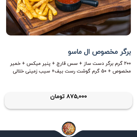
برگر مخصوص ال ماسو
۲۰۰ گرم برگر دست ساز + سس قارچ + پنیر میکس + خمیر
مخصوص + ۵۰ گرم گوشت رست بیف+ سیب زمینی خلالی
875,000
تومان