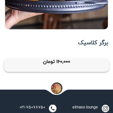
برگر کلاسیک
160,000
تومان
021-75078750
elmaso.lounge