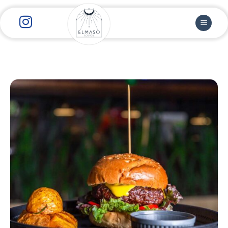
رش
ز
حتوا