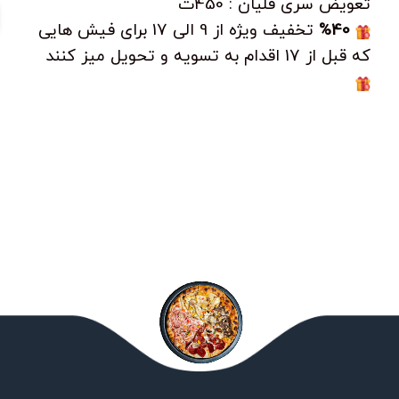
تعویض سری قلیان : 450ت
%40
تخفیف ویژه از 9 الی 17 برای فیش هایی
که قبل از 17 اقدام به تسویه و تحویل میز کنند