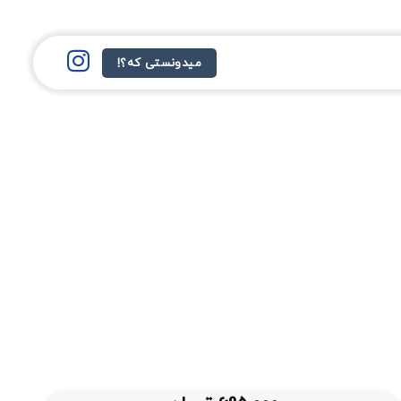
میدونستی که؟!