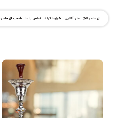
رش
ز
حتوا
ال ماسو لانژ
منو آنلاین
شرایط تولد
تماس با ما
شعب ال ماسو ل