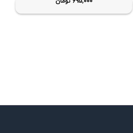
695,000
تومان