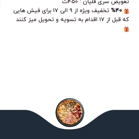
تعویض سری قلیان : 450ت
%40
تخفیف ویژه از 9 الی 17 برای فیش هایی
که قبل از 17 اقدام به تسویه و تحویل میز کنند