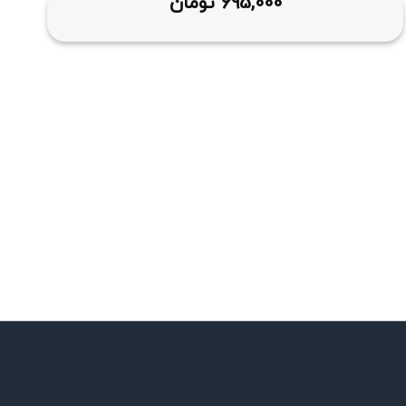
695,000
تومان