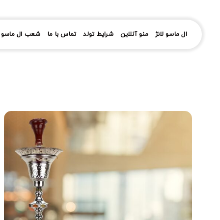
رش
ز
حتوا
ال ماسو لانژ
منو آنلاین
شرایط تولد
تماس با ما
شعب ال ماسو ل