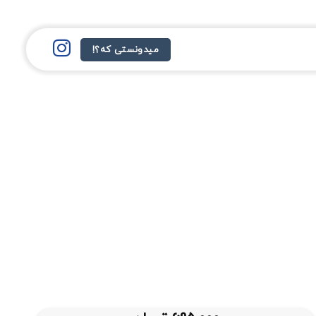
میدونستی که؟!