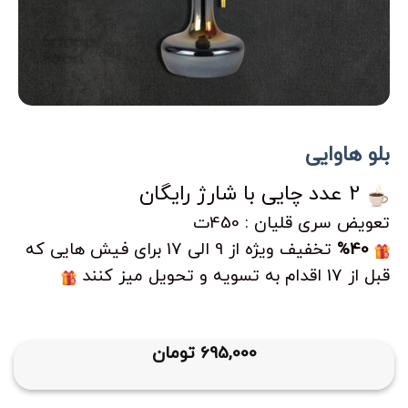
بلو هاوایی
2 عدد چایی با شارژ رایگان
تعویض سری قلیان : 450ت
%40
تخفیف ویژه از 9 الی 17 برای فیش هایی که
قبل از 17 اقدام به تسویه و تحویل میز کنند
695,000
تومان