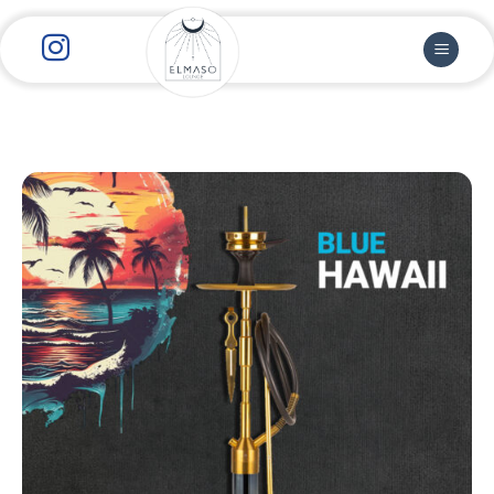
رش
ز
حتوا