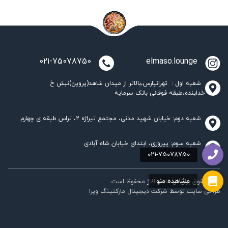
021-75078750
elmaso.lounge
شعبه اول : تهرانپارس،بالاتر از میدان شاهد(پروین)نبش خ
خدابنده،طبقه فوقانی بانک سرمایه
شعبه دوم: خیابان شهید مدنی، مجتمع تیراژه 2، تراس طبقه ی چهارم
شعبه سوم: پیروزی، ابتدای خیابان شاه آبادی
تمام حقوق برای ال ماسو لانژ محفوظ است.
طراحی سایت
توسط
شرکت دیجیتال مارکتینگ ویرا