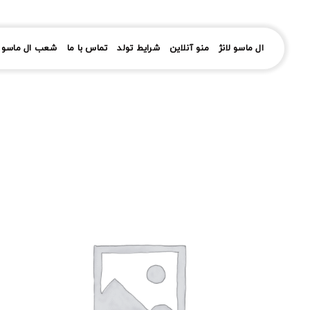
رش
ز
حتوا
ال ماسو لانژ
منو آنلاین
شرایط تولد
تماس با ما
شعب ال ماسو ل