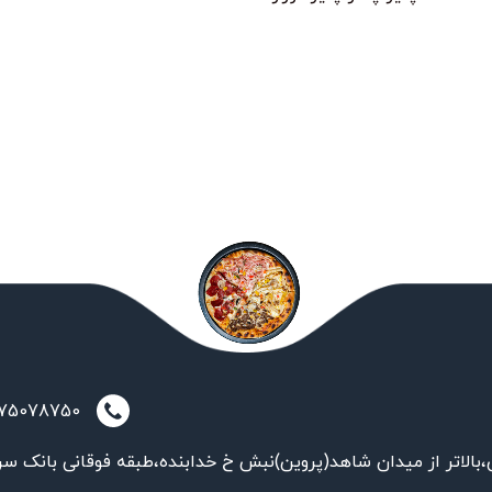
021-75078750
بالاتر از میدان شاهد(پروین)نبش خ خدابنده،طبقه فوقانی بانک سر