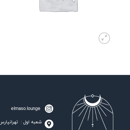
elmaso.lounge
شعبه اول : تهرانپارس،