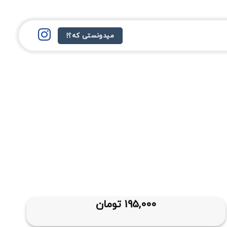
میدونستی که؟!
195,000
تومان