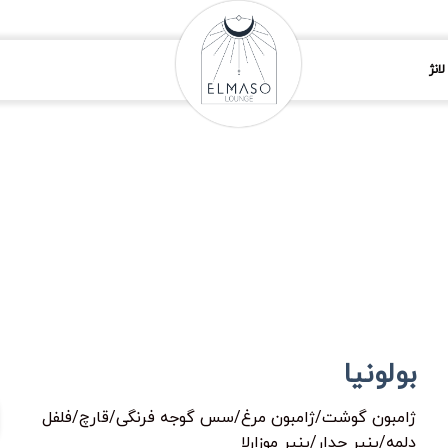
انژ
بولونیا
ژامبون گوشت/ژامبون مرغ/سس گوجه فرنگی/قارچ/فلفل
دلمه/پنیر چدار/پنیر موزارلا