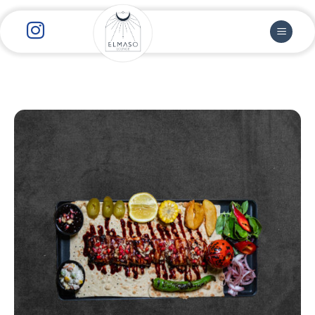
رش
ز
حتوا