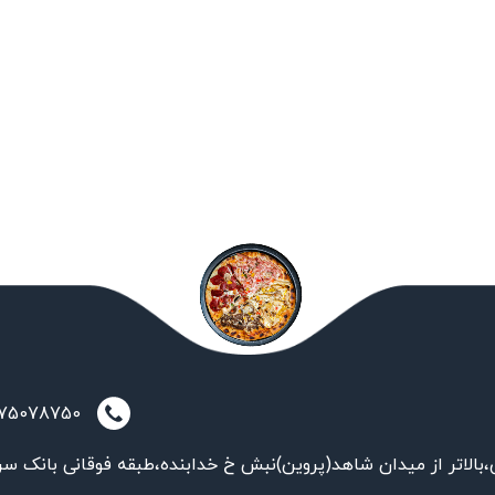
021-75078750
بالاتر از میدان شاهد(پروین)نبش خ خدابنده،طبقه فوقانی بانک سر