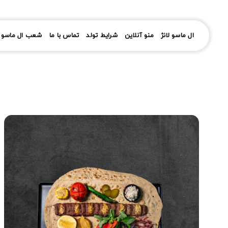
رش
ز
حتوا
ال ماسو لانژ
منو آنلاین
شرایط تولد
تماس با ما
شعب ال ماسو ل