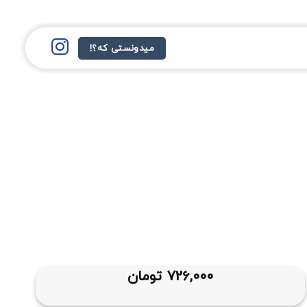
میدونستی که؟!
726,000
تومان