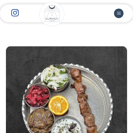
رش
ز
حتوا