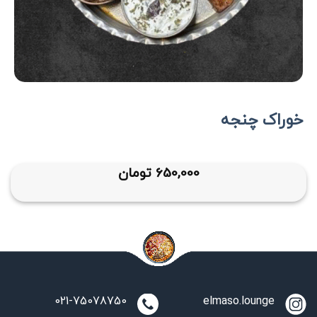
خوراک چنجه
650,000
تومان
021-75078750
elmaso.lounge