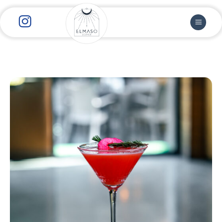
رش
ز
حتوا