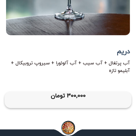
دریم
آب پرتغال + آب سیب + آب آلوئورا + سیروپ تروبیکال +
آبلیمو تازه
300,000
تومان