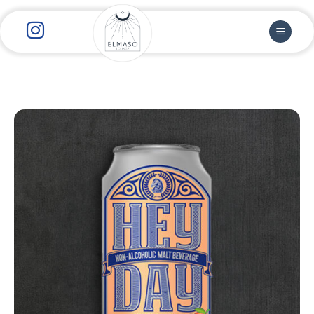
رش
ز
حتوا