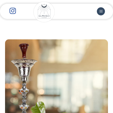
رش
ز
حتوا