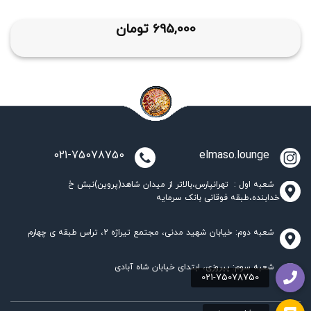
695,000
تومان
021-75078750
elmaso.lounge
شعبه اول : تهرانپارس،بالاتر از میدان شاهد(پروین)نبش خ
خدابنده،طبقه فوقانی بانک سرمایه
شعبه دوم: خیابان شهید مدنی، مجتمع تیراژه 2، تراس طبقه ی چهارم
شعبه سوم: پیروزی، ابتدای خیابان شاه آبادی