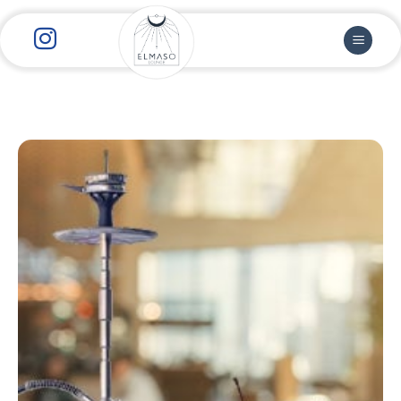
رش
ز
حتوا