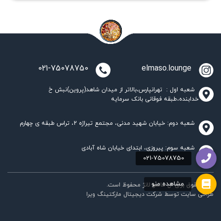
021-75078750
elmaso.lounge
شعبه اول : تهرانپارس،بالاتر از میدان شاهد(پروین)نبش خ
خدابنده،طبقه فوقانی بانک سرمایه
شعبه دوم: خیابان شهید مدنی، مجتمع تیراژه 2، تراس طبقه ی چهارم
شعبه سوم: پیروزی، ابتدای خیابان شاه آبادی
تمام حقوق برای ال ماسو لانژ محفوظ است.
طراحی سایت
توسط
شرکت دیجیتال مارکتینگ ویرا