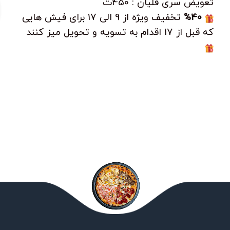
تعویض سری قلیان : 450ت
%40
تخفیف ویژه از 9 الی 17 برای فیش هایی
که قبل از 17 اقدام به تسویه و تحویل میز کنند