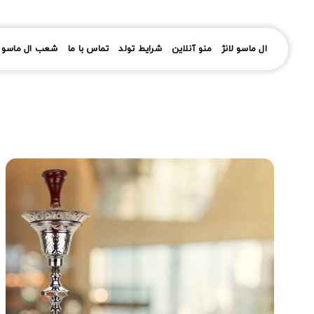
رش
ز
حتوا
ال ماسو لانژ
منو آنلاین
شرایط تولد
تماس با ما
شعب ال ماسو ل