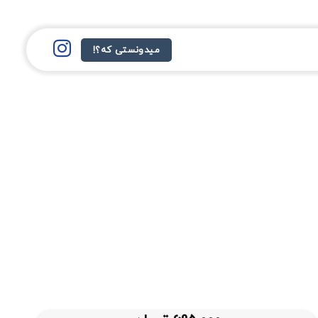
میدونستی که؟!