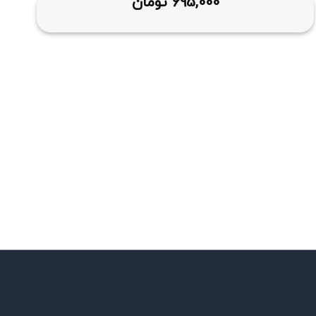
695,000
تومان