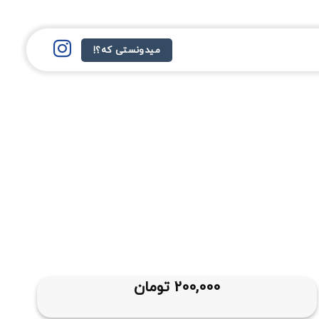
میدونستی که؟!
200,000
تومان