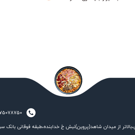
021-75078750
بالاتر از میدان شاهد(پروین)نبش خ خدابنده،طبقه فوقانی بانک سر