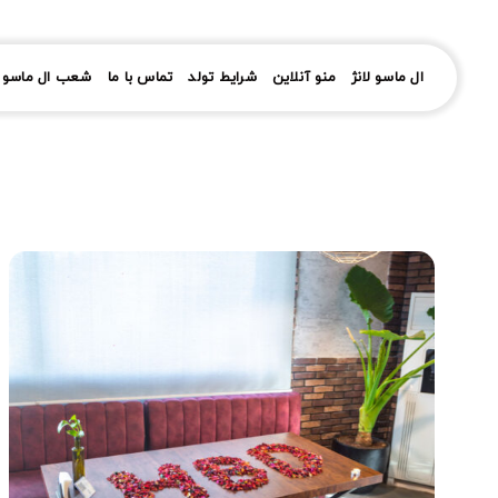
رش
ز
حتوا
ال ماسو لانژ
منو آنلاین
شرایط تولد
تماس با ما
شعب ال ماسو ل