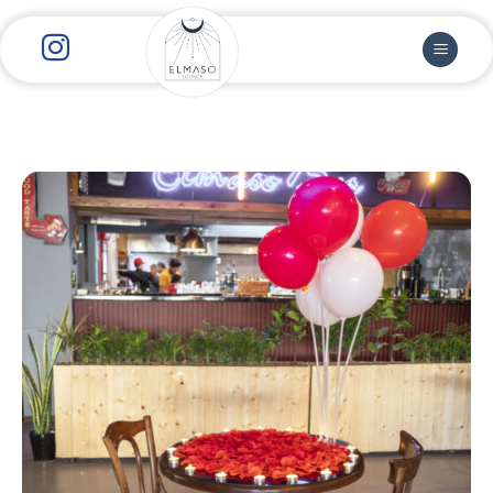
رش
ز
حتوا