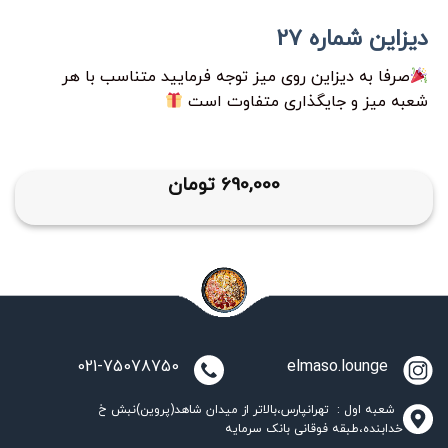
دیزاین شماره 27
صرفا به دیزاین روی میز توجه فرمایید متناسب با هر
شعبه میز و جایگذاری متفاوت است
690,000
تومان
021-75078750
elmaso.lounge
شعبه اول : تهرانپارس،بالاتر از میدان شاهد(پروین)نبش خ
خدابنده،طبقه فوقانی بانک سرمایه