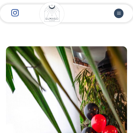
رش
ز
حتوا