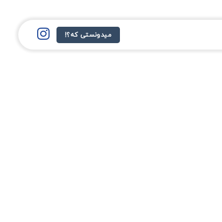
میدونستی که؟!