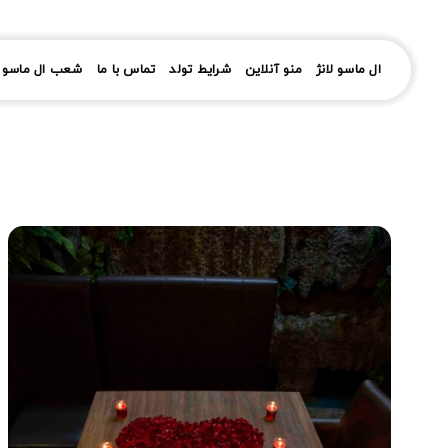
رش
ز
حتوا
ال ماسو لانژ
منو آنلاین
شرایط تولد
تماس با ما
شعب ال ماسو ل