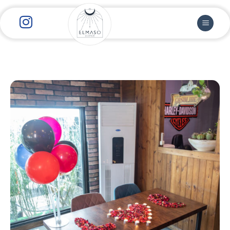
رش
ز
حتوا