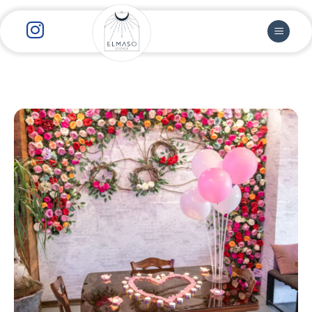
رش
ز
حتوا