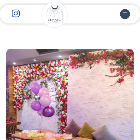
رش
ز
حتوا