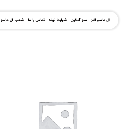
رش
ز
حتوا
ال ماسو لانژ
منو آنلاین
شرایط تولد
تماس با ما
شعب ال ماسو ل