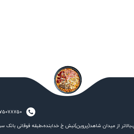
021-75078750
بالاتر از میدان شاهد(پروین)نبش خ خدابنده،طبقه فوقانی بانک سر