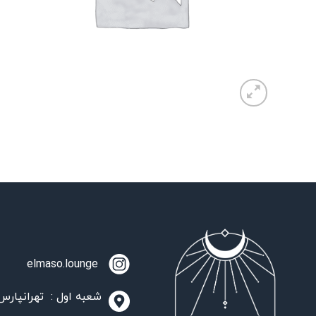
elmaso.lounge
شعبه اول : تهرانپارس،