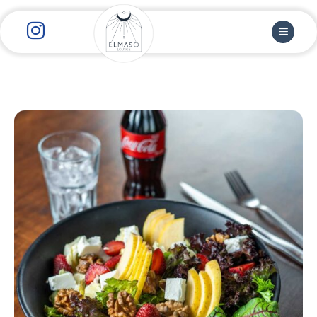
رش
ز
حتوا