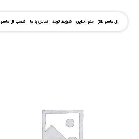
رش
ز
حتوا
ال ماسو لانژ
منو آنلاین
شرایط تولد
تماس با ما
شعب ال ماسو ل