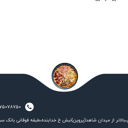
021-75078750
بالاتر از میدان شاهد(پروین)نبش خ خدابنده،طبقه فوقانی بانک سر