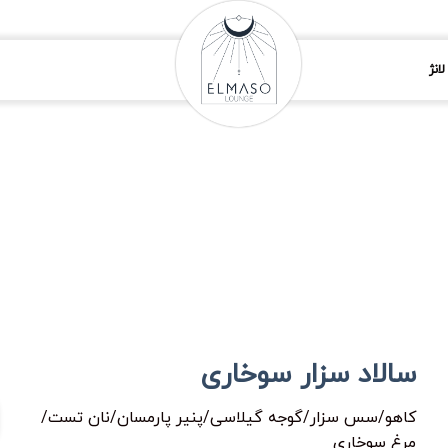
انژ
سالاد سزار سوخاری
کاهو/سس سزار/گوجه گیلاسی/پنیر پارمسان/نان تست/
مرغ سوخاری