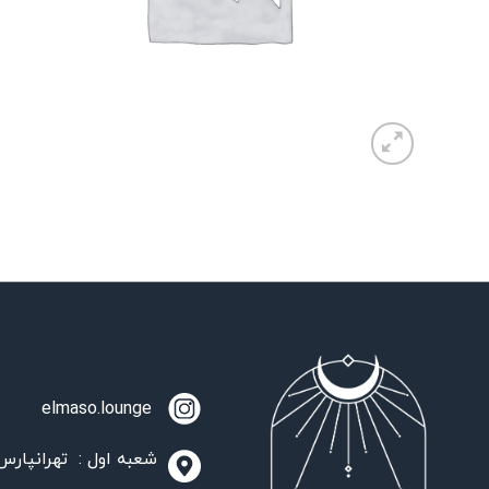
elmaso.lounge
شعبه اول : تهرانپارس،