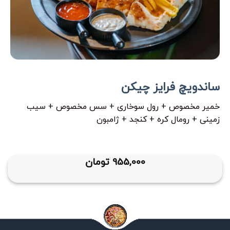
ساندویچ فرایز چیکن
خمیر مخصوص + رول سوخاری + سس مخصوص + سیب
زمینی + رومال کره + کنجد + ژامبون
955,000
تومان