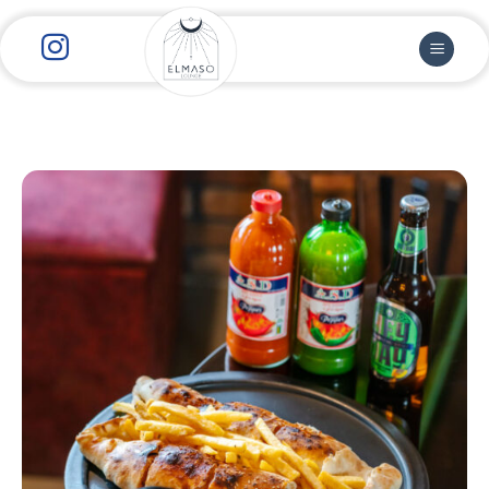
رش
ز
حتوا