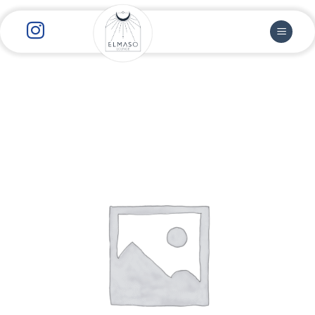
رش
ز
حتوا