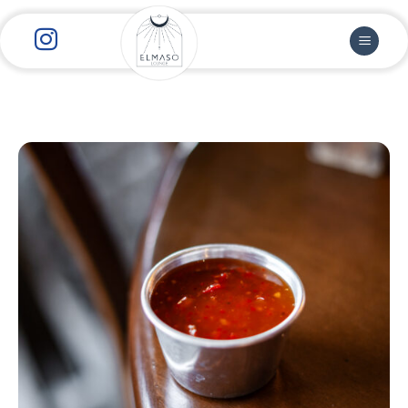
رش
ز
حتوا