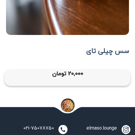
سس چیلی تای
20,000
تومان
021-75078750
elmaso.lounge